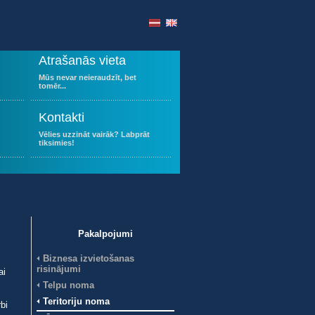
Atrašanās vieta
Mūs nevar neieraudzīt, bet
tomēr...
Kontakti
Vēlies uzzināt vairāk? Labprāt
tiksimies!
Pakalpojumi
Biznesa izvietošanas
risinājumi
ai
Telpu noma
Teritoriju noma
bi