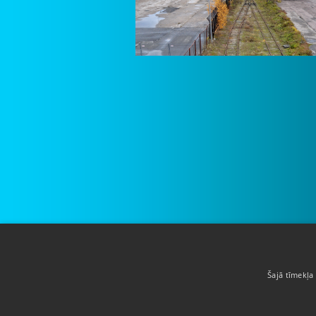
Par mums
Šajā tīmekļa 
Pakalpojumi
Atrašanās vieta
Klienti
Sludinājumi