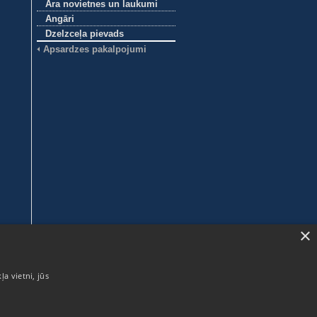
Āra novietnes un laukumi
Angāri
Dzelzceļa pievads
Apsardzes pakalpojumi
×
ļa vietni, jūs
SIA ABAVA
Mellužu iela 17-7, Rīga
LV-1067, Latvija
Reģ.nr. 40003135594