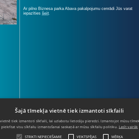
Ar pilno Biznesa parka Abava pakalpojumu cenrādi Jūs varat
iepazīties
šeit
.
Šajā tīmekļa vietnē tiek izmantoti sīkfaili
vietnē tiek izmantoti sīkfaili, lai uzlabotu lietotāju pieredzi. Izmantojot mūsu tīmek
67 403 950
- Informācijas tālrunis
piekrītat visu sīkfailu izmantošanai saskaņā ar mūsu sīkfailu politiku.
Lasīt vairāk
67 424 705
- Apsardzes dienests
STRIKTI NEPIECIEŠAMIE
VEIKTSPĒJAS
MĒRĶA