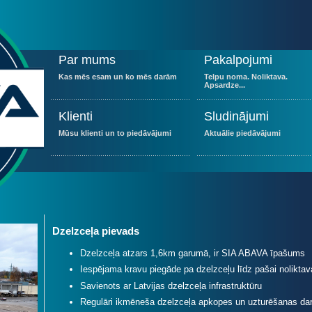
Par mums
Pakalpojumi
Kas mēs esam un ko mēs darām
Telpu noma. Noliktava.
Apsardze...
Klienti
Sludinājumi
Mūsu klienti un to piedāvājumi
Aktuālie piedāvājumi
Dzelzceļa pievads
Dzelzceļa atzars 1,6km garumā, ir SIA ABAVA īpašums
Iespējama kravu piegāde pa dzelzceļu līdz pašai noliktav
Savienots ar Latvijas dzelzceļa infrastruktūru
Regulāri ikmēneša dzelzceļa apkopes un uzturēšanas dar