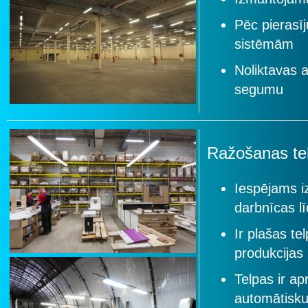
Pēc pierasīj
sistēmām
Noliktavas a
segumu
Ražošanas te
Iespējams i
darbnīcas l
Ir plašas te
produkcijas
Telpas ir ap
automātisku