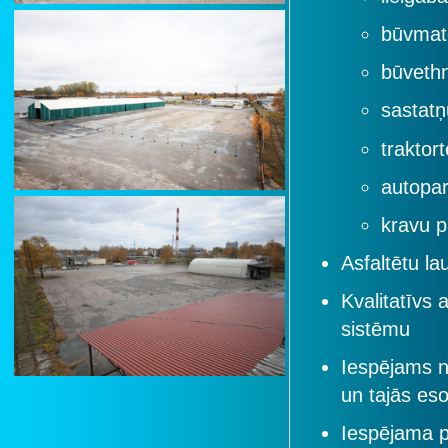
būvmate
būvethn
sastatņ
traktort
autopa
kravu p
Asfaltētu l
Kvalitatīvs 
sistēmu
Iespējams n
un tajās es
Iespējama p