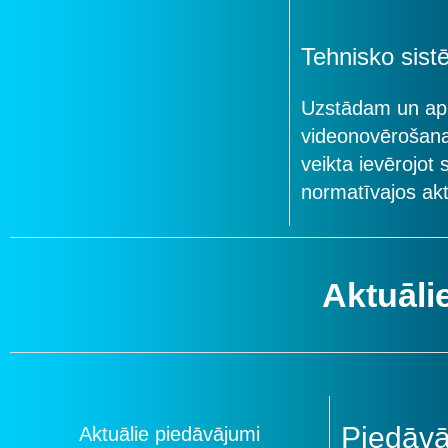
Tehnisko sis
Uzstādam un apk
videonovērošana
veikta ievērojot
normatīvajos akt
Aktuāli
Piedāv
Aktuālie piedāvājumi