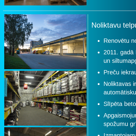
Noliktavu tel
Renovētu no
2011. gadā 
un siltumap
Preču iekra
Noliktavas i
automātisku
Slīpēta bet
Apgaismoju
spožumu gr
Izmantojam