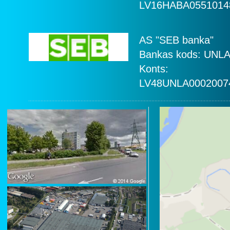
LV16HABA0551014
AS "SEB banka"
Bankas kods: UNL
Konts:
LV48UNLA0002007