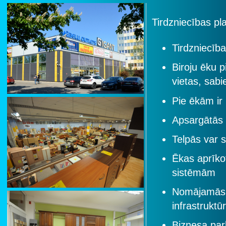
Tirdzniecības p
Tirdzniecība
Biroju ēku 
vietas, sab
Pie ēkām ir
Apsargātās 
Telpās var 
Ēkas aprīko
sistēmām
Nomājamās p
infrastruktū
Biznesa par