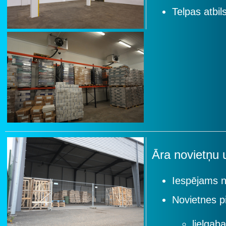
Telpas atbi
Āra novietņu
Iespējams n
Novietnes p
lielgab