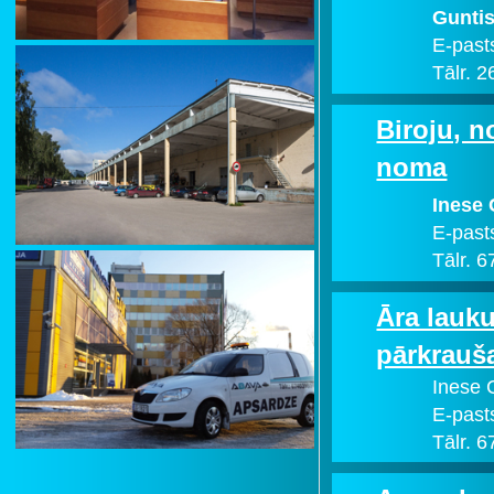
Guntis
E-past
Tālr. 
Biroju, n
noma
Inese 
E-past
Tālr. 
Āra lauku
pārkrauš
Inese 
E-past
Tālr. 