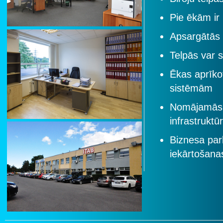
Pie ēkām ir
Apsargātās 
Telpās var 
Ēkas aprīko
sistēmām
Nomājamās p
infrastruktū
Biznesa par
iekārtošana