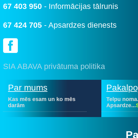
67 403 950
- Informācijas tālrunis
67 424 705
- Apsardzes dienests
SIA ABAVA privātuma politika
Par mums
Pakalpo
Kas mēs esam un ko mēs
Telpu noma.
darām
Apsardze...
P