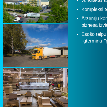
Juridiskās 
Kompleksi te
Ārzemju kom
biznesa izvi
Esošo telpu
ilgtermiņa l