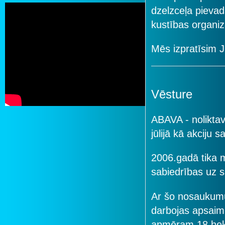
dzelzceļa pievad
kustības organiz
Mēs izpratīsim J
Vēsture
tubeembed
ABAVA - noliktav
jūlijā kā akciju s
2006.gadā tika 
sabiedrības uz s
Ar šo nosaukum
darbojas apsaimn
apmēram 18 hektār