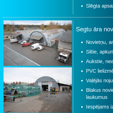
Slēgta apsar
Segtu āra no
Novietņu, a
Siltie, apku
Aukstie, ne
PVC lielizm
Vaļējās no
Blakus novi
laukumus
Iespējams iz