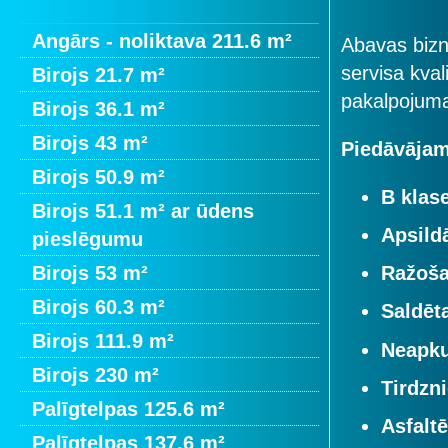
Angārs - noliktava 211.6 m²
Abavas bizn
servisa kval
Birojs 21.7 m²
pakalpojuma
Birojs 36.1 m²
Birojs 43 m²
Piedāvājam
Birojs 50.9 m²
B klase
Birojs 51.1 m² ar ūdens
Apsild
pieslēgumu
Birojs 53 m²
Ražoša
Birojs 60.3 m²
Saldēt
Birojs 111.9 m²
Neapkur
Birojs 230 m²
Tirdzni
Palīgtelpas 125.6 m²
Asfalt
Palīgtelpas 137.6 m²