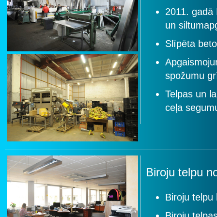
2011. gadā 
un siltumap
Slīpēta bet
Apgaismoju
spožumu gr
Telpas un la
ceļa segum
Biroju telpu 
Biroju telpu
Biroju telpa