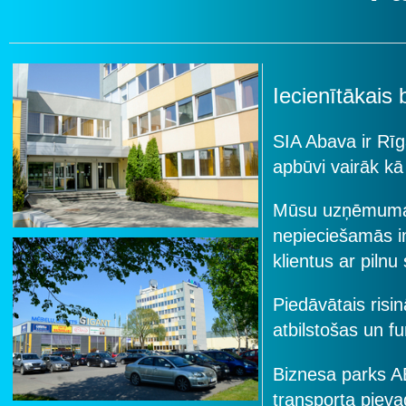
Iecienītākais
SIA Abava ir Rīg
apbūvi vairāk kā
Mūsu uzņēmuma g
nepieciešamās i
klientus ar pilnu
Piedāvātais risi
atbilstošas un f
Biznesa parks A
transporta piev