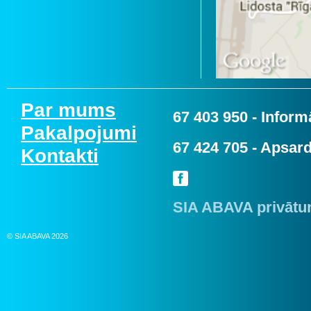
Par mums
67 403 950
- Informā
Pakalpojumi
67 424 705
- Apsard
Kontakti
SIA ABAVA privātum
© SIA ABAVA 2026