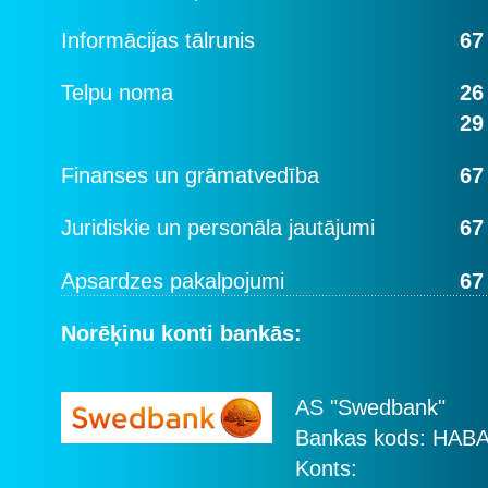
Informācijas tālrunis
67
Telpu noma
26
29
Finanses un grāmatvedība
67
Juridiskie un personāla jautājumi
67
Apsardzes pakalpojumi
67
Norēķinu konti bankās:
AS "Swedbank"
Bankas kods: HAB
Konts: