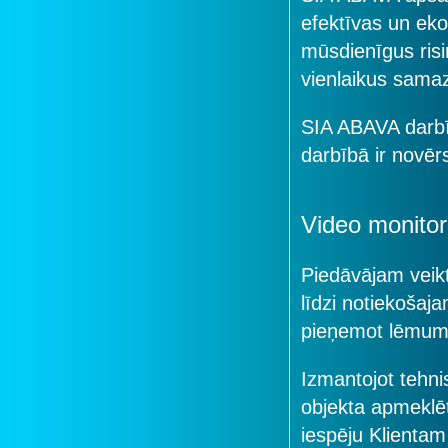
efektīvas un ek
mūsdienīgus risi
vienlaikus sama
SIA ABAVA darbī
darbībā ir novēr
Video monitor
Piedāvājam veikt
līdzi notiekošaj
pieņemot lēmum
Izmantojot tehni
objekta apmeklēt
iespēju Klientam