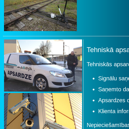
Tehniskā aps
Tehniskās apsar
Signālu sa
Saņemto dat
Apsardzes d
Klienta inf
Nepieciešamības 