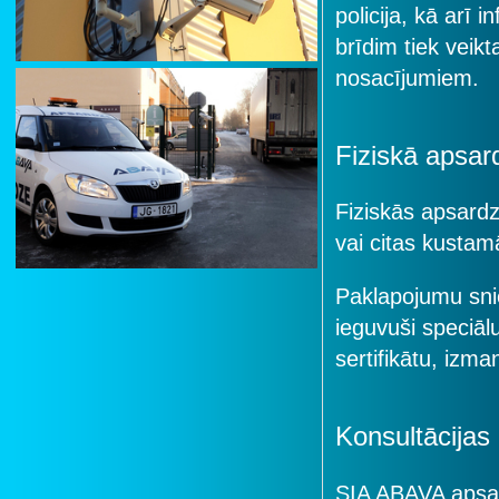
policija, kā arī
brīdim tiek veik
nosacījumiem.
Fiziskā apsar
Fiziskās apsard
vai citas kustam
Paklapojumu snied
ieguvuši speciā
sertifikātu, izm
Konsultācijas
SIA ABAVA apsard