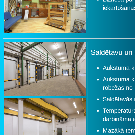
iekārtošana
Saldētavu un
Aukstuma ka
Aukstuma ka
robežās no 
Saldētavās 
Temperatūra
darbināma 
Mazākā temp