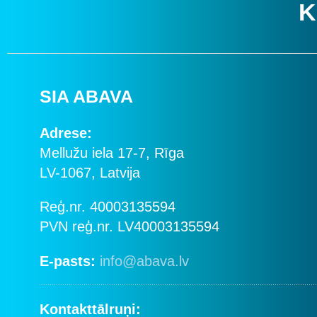
K
SIA ABAVA
Adrese:
Mellužu iela 17-7, Rīga
LV-1067, Latvija
Reģ.nr. 40003135594
PVN reģ.nr. LV40003135594
E-pasts:
info@abava.lv
Kontakttālruņi: