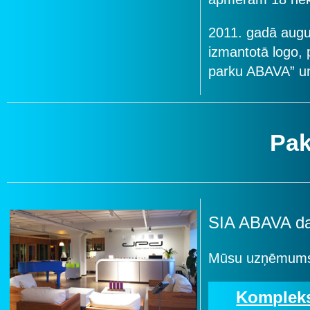
2011. gadā augu
izmantotā logo, 
parku ABAVA” u
Pak
SIA ABAVA da
Mūsu uzņēmums 
Kompleks