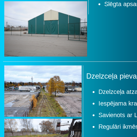
Slēgta apsar
Dzelzceļa piev
Dzelzceļa atz
Iespējama krav
Savienots ar L
Regulāri ikmē