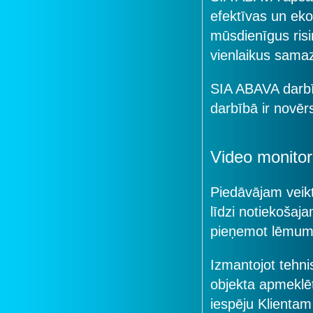
efektīvas un ek
mūsdienīgus risi
vienlaikus sama
SIA ABAVA darbī
darbībā ir novēr
Video monitor
Piedāvājam veikt
līdzi notiekošaj
pieņemot lēmum
Izmantojot tehni
objekta apmeklēt
iespēju Klientam