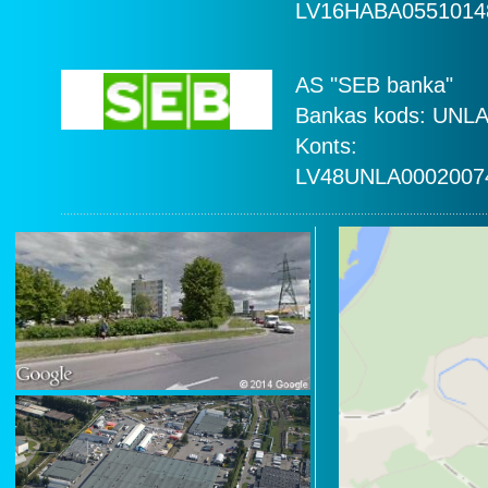
LV16HABA0551014
AS "SEB banka"
Bankas kods: UNL
Konts:
LV48UNLA0002007