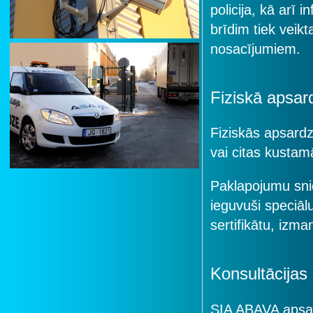
policija, kā arī
brīdim tiek veik
nosacījumiem.
Fiziskā apsar
Fiziskās apsard
vai citas kustam
Paklapojumu snied
ieguvuši speciā
sertifikātu, izm
Konsultācijas
SIA ABAVA apsard