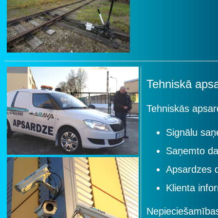
Tehniskā aps
Tehniskās apsar
Signālu sa
Saņemto dat
Apsardzes d
Klienta inf
Nepieciešamības 