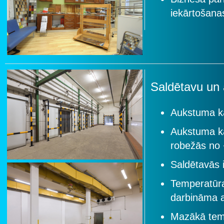
iekārtošana
Saldētavu un
Aukstuma ka
Aukstuma ka
robežās no 
Saldētavās 
Temperatūra
darbināma 
Mazākā temp