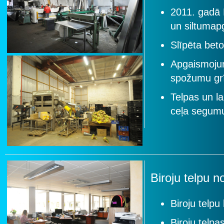
2011. gadā 
un siltumap
Slīpēta bet
Apgaismoju
spožumu gr
Telpas un la
ceļa segum
Biroju telpu 
Biroju telpu
Biroju telpa