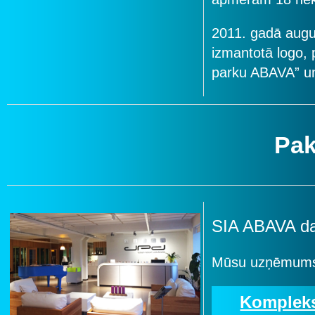
2011. gadā augu
izmantotā logo, 
parku ABAVA” u
Pak
SIA ABAVA da
Mūsu uzņēmums 
Kompleks