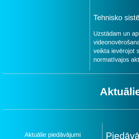
Tehnisko sis
Uzstādam un apk
videonovērošana
veikta ievērojot
normatīvajos akt
Aktuāli
Piedāv
Aktuālie piedāvājumi