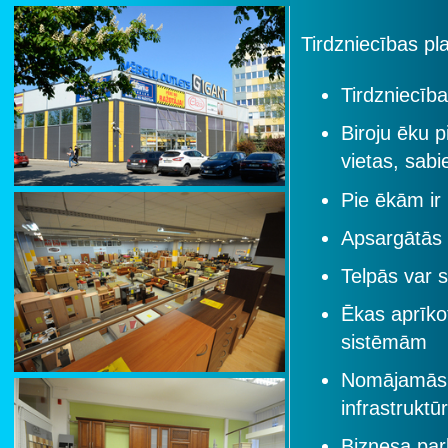
Tirdzniecības p
Tirdzniecība
Biroju ēku 
vietas, sab
Pie ēkām ir
Apsargātās 
Telpās var 
Ēkas aprīko
sistēmām
Nomājamās p
infrastruktū
Biznesa par