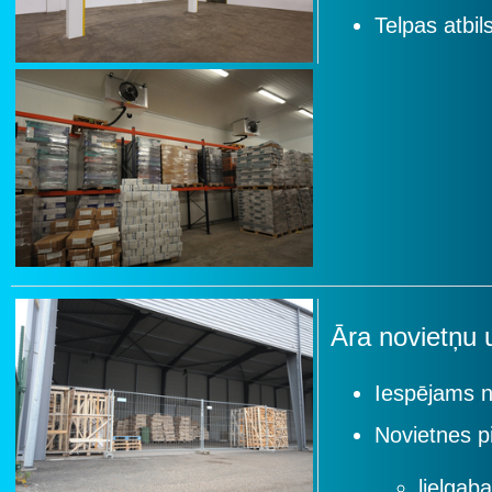
Telpas atbi
Āra novietņu
Iespējams n
Novietnes p
lielgab