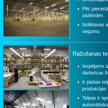
Pēc pierasīj
sistēmām
Noliktavas a
segumu
Ražošanas te
Iespējams i
darbnīcas l
Ir plašas te
produkcijas
Telpas ir ap
automātisku