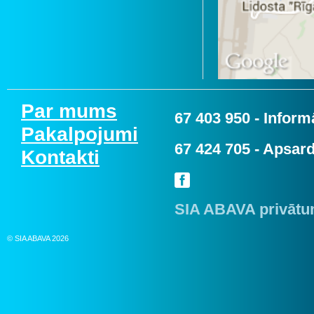
Par mums
67 403 950
- Informā
Pakalpojumi
67 424 705
- Apsard
Kontakti
SIA ABAVA privātum
© SIA ABAVA 2026