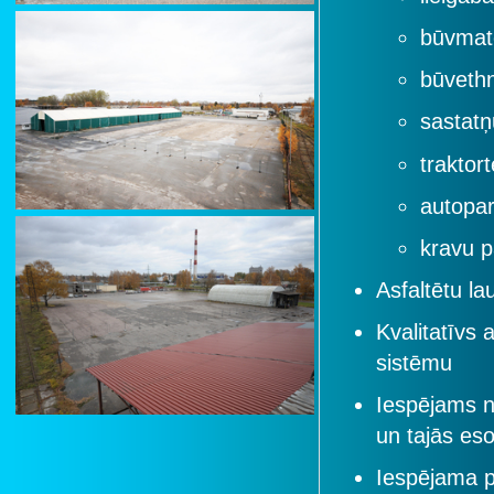
būvmate
būvethn
sastatņ
traktort
autopa
kravu p
Asfaltētu l
Kvalitatīvs 
sistēmu
Iespējams n
un tajās es
Iespējama p