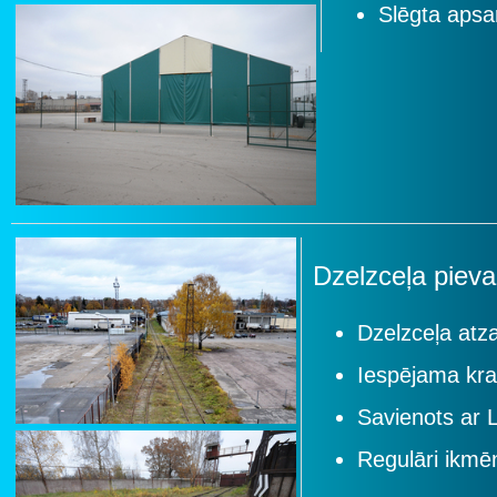
Slēgta apsar
Dzelzceļa piev
Dzelzceļa atz
Iespējama krav
Savienots ar L
Regulāri ikmē