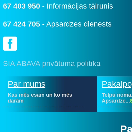
67 403 950
- Informācijas tālrunis
67 424 705
- Apsardzes dienests
SIA ABAVA privātuma politika
Par mums
Pakalpo
Kas mēs esam un ko mēs
Telpu noma.
darām
Apsardze...
P