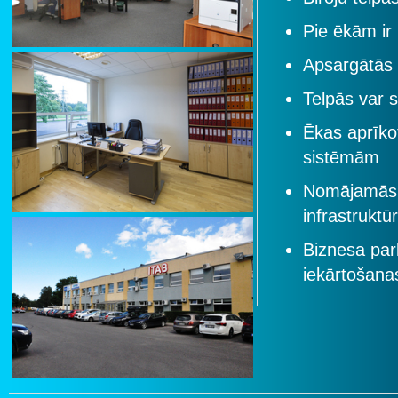
Pie ēkām ir
Apsargātās 
Telpās var 
Ēkas aprīko
sistēmām
Nomājamās p
infrastruktū
Biznesa par
iekārtošana