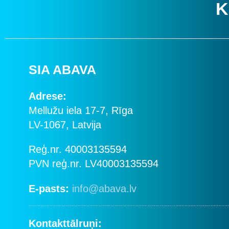
K
SIA ABAVA
Adrese:
Mellužu iela 17-7, Rīga
LV-1067, Latvija
Reģ.nr. 40003135594
PVN reģ.nr. LV40003135594
E-pasts:
info@abava.lv
Kontakttālruņi: