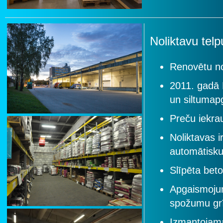
Noliktavu tel
Renovētu no
2011. gadā 
un siltumap
Preču iekra
Noliktavas i
automātisku
Slīpēta bet
Apgaismoju
spožumu gr
Izmantojam