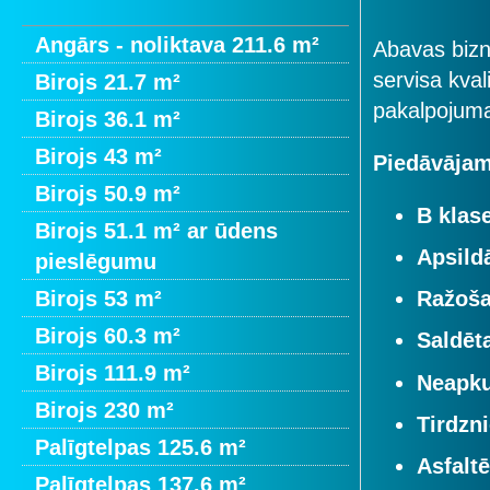
Angārs - noliktava 211.6 m²
Abavas bizn
servisa kval
Birojs 21.7 m²
pakalpojuma
Birojs 36.1 m²
Birojs 43 m²
Piedāvājam
Birojs 50.9 m²
B klase
Birojs 51.1 m² ar ūdens
Apsild
pieslēgumu
Birojs 53 m²
Ražoša
Birojs 60.3 m²
Saldēt
Birojs 111.9 m²
Neapkur
Birojs 230 m²
Tirdzni
Palīgtelpas 125.6 m²
Asfalt
Palīgtelpas 137.6 m²