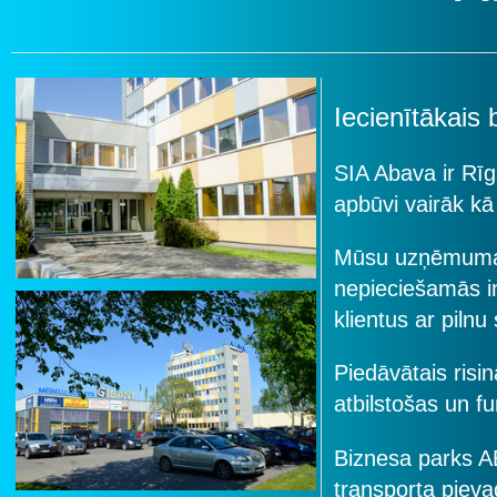
Iecienītākais
SIA Abava ir Rīg
apbūvi vairāk kā
Mūsu uzņēmuma g
nepieciešamās i
klientus ar pilnu
Piedāvātais risi
atbilstošas un f
Biznesa parks A
transporta piev