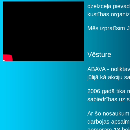
dzelzceļa pievad
kustības organiz
Mēs izpratīsim J
Vēsture
tubeembed
ABAVA - noliktav
jūlijā kā akciju s
2006.gadā tika 
sabiedrības uz s
Ar šo nosaukum
darbojas apsaimn
apmēram 18 hektār