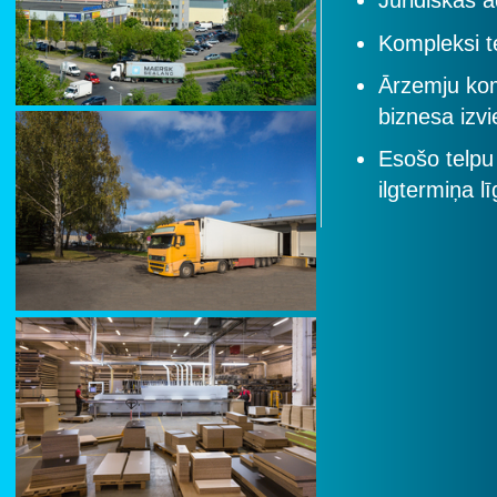
Juridiskās 
Kompleksi te
Ārzemju kom
biznesa izvi
Esošo telpu
ilgtermiņa l