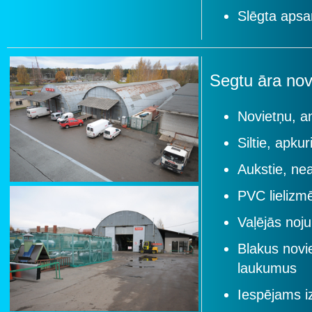
Slēgta apsar
Segtu āra no
Novietņu, a
Siltie, apku
Aukstie, ne
PVC lielizm
Vaļējās no
Blakus novi
laukumus
Iespējams iz