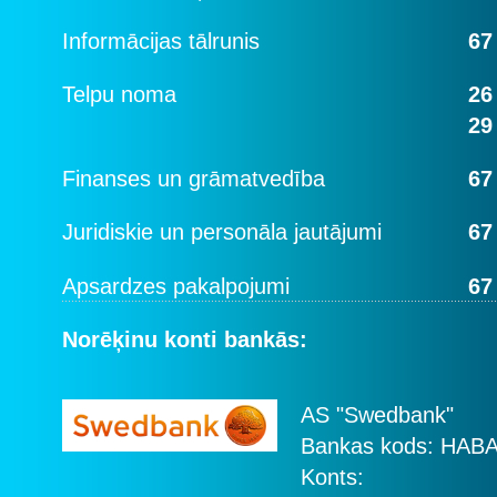
Informācijas tālrunis
67
Telpu noma
26
29
Finanses un grāmatvedība
67
Juridiskie un personāla jautājumi
67
Apsardzes pakalpojumi
67
Norēķinu konti bankās:
AS "Swedbank"
Bankas kods: HAB
Konts: