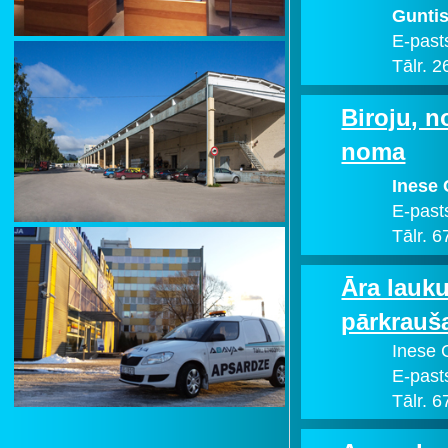
Guntis
E-past
Tālr. 
Biroju, n
noma
Inese 
E-past
Tālr. 
Āra lauku
pārkrauš
Inese 
E-past
Tālr. 