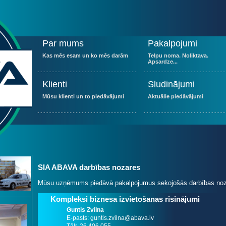
Par mums
Pakalpojumi
Kas mēs esam un ko mēs darām
Telpu noma. Noliktava.
Apsardze...
Klienti
Sludinājumi
Mūsu klienti un to piedāvājumi
Aktuālie piedāvājumi
SIA ABAVA darbības nozares
Mūsu uzņēmums piedāvā pakalpojumus sekojošās darbības noz
Kompleksi biznesa izvietošanas risinājumi
Guntis Zvilna
E-pasts: guntis.zvilna@abava.lv
Tālr. 26 406 055