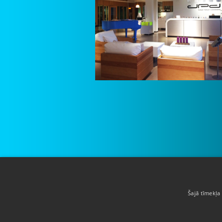
Par mums
Šajā tīmekļa 
Pakalpojumi
Atrašanās vieta
Klienti
Sludinājumi