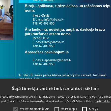
Biroju, noliktavu, tirdzniecības un ražošanas telp
noma
Inese Cīrule
E-pasts: info@abava.lv
Tālr. 67 403 950
Āra laukumu, novietņu, angāru, dzelceļa kravu
pārkraušanas atzara noma
Inese Cīrule
E-pasts: info@abava.lv
Tālr. 67 403 950
Apsardzes pakalpojumus
E-pasts: apsardze@abava.lv
Tālr. 67 403 950
Ar pilno Biznesa parka Abava pakalpojumu cenrādi Jūs varat
iepazīties
šeit
.
Šajā tīmekļa vietnē tiek izmantoti sīkfaili
vietnē tiek izmantoti sīkfaili, lai uzlabotu lietotāju pieredzi. Izmantojot mūsu tīmek
67 403 950
- Informācijas tālrunis
piekrītat visu sīkfailu izmantošanai saskaņā ar mūsu sīkfailu politiku.
Lasīt vairāk
67 424 705
- Apsardzes dienests
STRIKTI NEPIECIEŠAMIE
VEIKTSPĒJAS
MĒRĶA