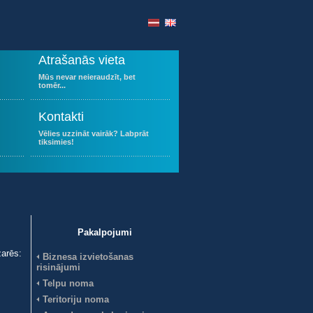
Atrašanās vieta
Mūs nevar neieraudzīt, bet
tomēr...
Kontakti
Vēlies uzzināt vairāk? Labprāt
tiksimies!
Pakalpojumi
arēs:
Biznesa izvietošanas
risinājumi
Telpu noma
Teritoriju noma