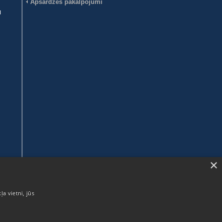
Apsardzes pakalpojumi
u
×
ļa vietni, jūs
SIA ABAVA
Mellužu iela 17-7, Rīga
LV-1067, Latvija
Reģ.nr. 40003135594