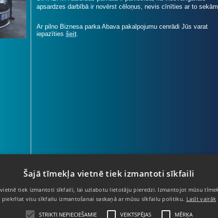
apsardzes darbībā ir novērst cēloņus, nevis cīnīties ar to sekām
Ar pilno Biznesa parka Abava pakalpojumu cenrādi Jūs varat
iepazīties
šeit
.
Šajā tīmekļa vietnē tiek izmantoti sīkfaili
vietnē tiek izmantoti sīkfaili, lai uzlabotu lietotāju pieredzi. Izmantojot mūsu tīmek
67 403 950
- Informācijas tālrunis
piekrītat visu sīkfailu izmantošanai saskaņā ar mūsu sīkfailu politiku.
Lasīt vairāk
67 424 705
- Apsardzes dienests
STRIKTI NEPIECIEŠAMIE
VEIKTSPĒJAS
MĒRĶA