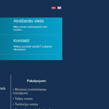
Atrašanās vieta
Mūs nevar neieraudzīt, bet
tomēr...
Kontakti
Vēlies uzzināt vairāk? Labprāt
tiksimies!
Pakalpojumi
rādā
Biznesa izvietošanas
risinājumi
Telpu noma
Teritoriju noma