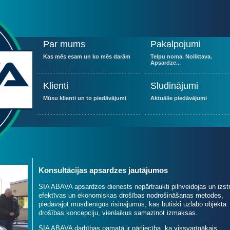
Par mums
Pakalpojumi
Kas mēs esam un ko mēs darām
Telpu noma. Noliktava.
Apsardze...
Klienti
Sludinājumi
Mūsu klienti un to piedāvājumi
Aktuālie piedāvājumi
Konsultācijas apsardzes jautājumos
SIA ABAVA apsardzes dienests nepārtraukti pilnveidojas un izst
efektīvas un ekonomiskas drošības nodrošināšanas metodes,
piedāvājot mūsdienīgus risinājumus, kas būtiski uzlabo objekta
drošības koncepciju, vienlaikus samazinot izmaksas.
SIA ABAVA darbības pamatā ir pārliecība, ka vissvarīgākais