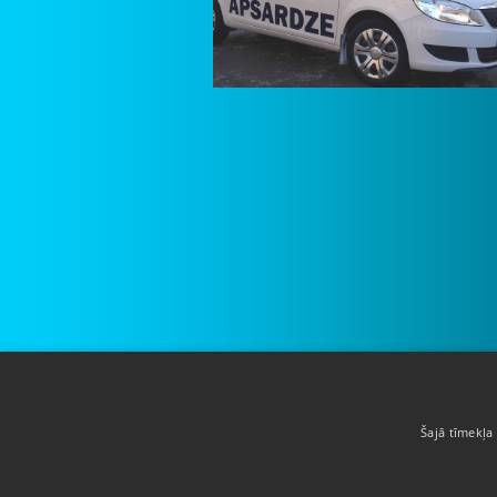
Par mums
Šajā tīmekļa 
Pakalpojumi
Atrašanās vieta
Klienti
Sludinājumi