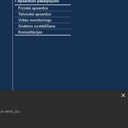
Apsardzes pakalpojumi
.
Fiziskā apsardze
Tehniskā apsardze
Video monitorings
Sistēmu uzstādīšana
Konsultācijas
×
ļa vietni, jūs
SIA ABAVA
Mellužu iela 17-7, Rīga
LV-1067, Latvija
Reģ.nr. 40003135594