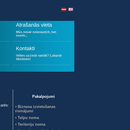
Atrašanās vieta
Mūs nevar neieraudzīt, bet
tomēr...
Kontakti
Vēlies uzzināt vairāk? Labprāt
tiksimies!
Pakalpojumi
arēs:
Biznesa izvietošanas
risinājumi
Telpu noma
Teritoriju noma