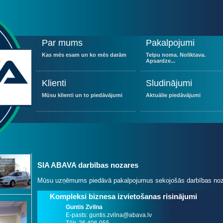
Par mums
Pakalpojumi
Kas mēs esam un ko mēs darām
Telpu noma. Noliktava.
Apsardze...
Klienti
Sludinājumi
Mūsu klienti un to piedāvājumi
Aktuālie piedāvājumi
SIA ABAVA darbības nozares
Mūsu uzņēmums piedāvā pakalpojumus sekojošās darbības noz
Kompleksi biznesa izvietošanas risinājumi
Guntis Zvilna
E-pasts: guntis.zvilna@abava.lv
Tālr. 26 406 055