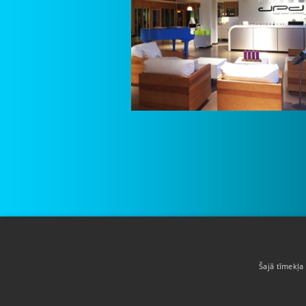
Par mums
Šajā tīmekļa 
Pakalpojumi
Atrašanās vieta
Klienti
Sludinājumi