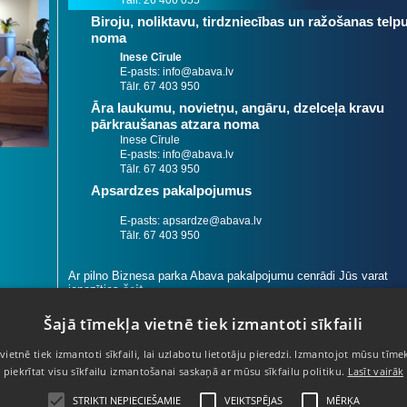
Biroju, noliktavu, tirdzniecības un ražošanas telp
noma
Inese Cīrule
E-pasts: info@abava.lv
Tālr. 67 403 950
Āra laukumu, novietņu, angāru, dzelceļa kravu
pārkraušanas atzara noma
Inese Cīrule
E-pasts: info@abava.lv
Tālr. 67 403 950
Apsardzes pakalpojumus
E-pasts: apsardze@abava.lv
Tālr. 67 403 950
Ar pilno Biznesa parka Abava pakalpojumu cenrādi Jūs varat
iepazīties
šeit
.
Šajā tīmekļa vietnē tiek izmantoti sīkfaili
vietnē tiek izmantoti sīkfaili, lai uzlabotu lietotāju pieredzi. Izmantojot mūsu tīmek
67 403 950
- Informācijas tālrunis
piekrītat visu sīkfailu izmantošanai saskaņā ar mūsu sīkfailu politiku.
Lasīt vairāk
67 424 705
- Apsardzes dienests
STRIKTI NEPIECIEŠAMIE
VEIKTSPĒJAS
MĒRĶA