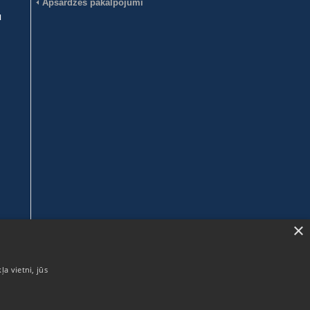
Apsardzes pakalpojumi
u
×
ļa vietni, jūs
SIA ABAVA
Mellužu iela 17-7, Rīga
LV-1067, Latvija
Reģ.nr. 40003135594