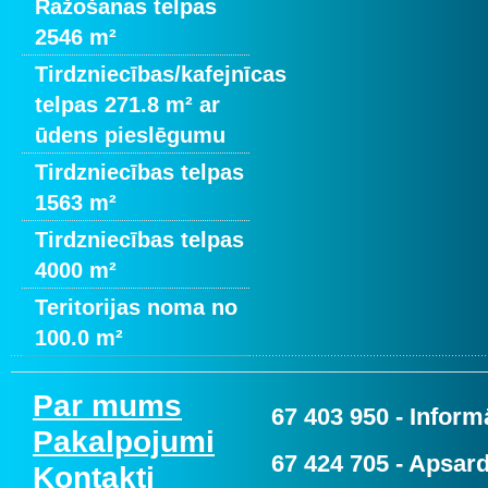
Ražošanas telpas
2546 m²
Tirdzniecības/kafejnīcas
telpas 271.8 m² ar
ūdens pieslēgumu
Tirdzniecības telpas
1563 m²
Tirdzniecības telpas
4000 m²
Teritorijas noma no
100.0 m²
Par mums
67 403 950
- Informā
Pakalpojumi
67 424 705
- Apsard
Kontakti