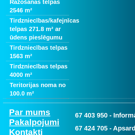
Ražošanas telpas
2546 m²
Tirdzniecības/kafejnīcas
telpas 271.8 m² ar
ūdens pieslēgumu
Tirdzniecības telpas
1563 m²
Tirdzniecības telpas
4000 m²
Teritorijas noma no
100.0 m²
Par mums
67 403 950
- Informā
Pakalpojumi
67 424 705
- Apsard
Kontakti