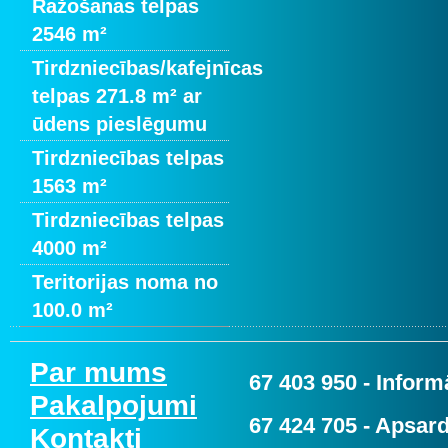
Ražošanas telpas
2546 m²
Tirdzniecības/kafejnīcas
telpas 271.8 m² ar
ūdens pieslēgumu
Tirdzniecības telpas
1563 m²
Tirdzniecības telpas
4000 m²
Teritorijas noma no
100.0 m²
Par mums
67 403 950
- Informā
Pakalpojumi
67 424 705
- Apsard
Kontakti