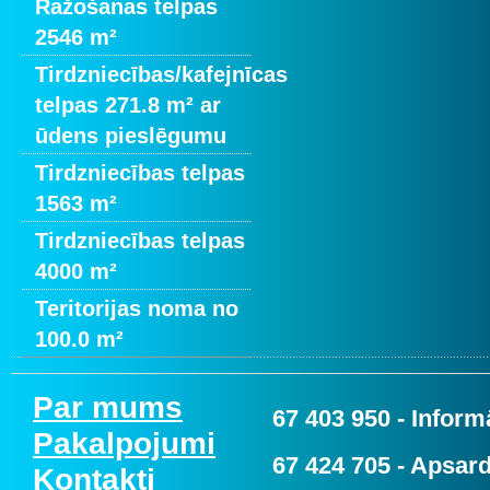
Ražošanas telpas
2546 m²
Tirdzniecības/kafejnīcas
telpas 271.8 m² ar
ūdens pieslēgumu
Tirdzniecības telpas
1563 m²
Tirdzniecības telpas
4000 m²
Teritorijas noma no
100.0 m²
Par mums
67 403 950
- Informā
Pakalpojumi
67 424 705
- Apsard
Kontakti